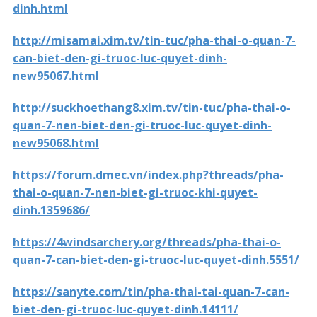
dinh.html
http://misamai.xim.tv/tin-tuc/pha-thai-o-quan-7-
can-biet-den-gi-truoc-luc-quyet-dinh-
new95067.html
http://suckhoethang8.xim.tv/tin-tuc/pha-thai-o-
quan-7-nen-biet-den-gi-truoc-luc-quyet-dinh-
new95068.html
https://forum.dmec.vn/index.php?threads/pha-
thai-o-quan-7-nen-biet-gi-truoc-khi-quyet-
dinh.1359686/
https://4windsarchery.org/threads/pha-thai-o-
quan-7-can-biet-den-gi-truoc-luc-quyet-dinh.5551/
https://sanyte.com/tin/pha-thai-tai-quan-7-can-
biet-den-gi-truoc-luc-quyet-dinh.14111/