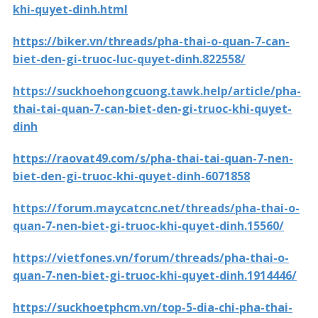
khi-quyet-dinh.html
https://biker.vn/threads/pha-thai-o-quan-7-can-
biet-den-gi-truoc-luc-quyet-dinh.822558/
https://suckhoehongcuong.tawk.help/article/pha-
thai-tai-quan-7-can-biet-den-gi-truoc-khi-quyet-
dinh
https://raovat49.com/s/pha-thai-tai-quan-7-nen-
biet-den-gi-truoc-khi-quyet-dinh-6071858
https://forum.maycatcnc.net/threads/pha-thai-o-
quan-7-nen-biet-gi-truoc-khi-quyet-dinh.15560/
https://vietfones.vn/forum/threads/pha-thai-o-
quan-7-nen-biet-gi-truoc-khi-quyet-dinh.1914446/
https://suckhoetphcm.vn/top-5-dia-chi-pha-thai-