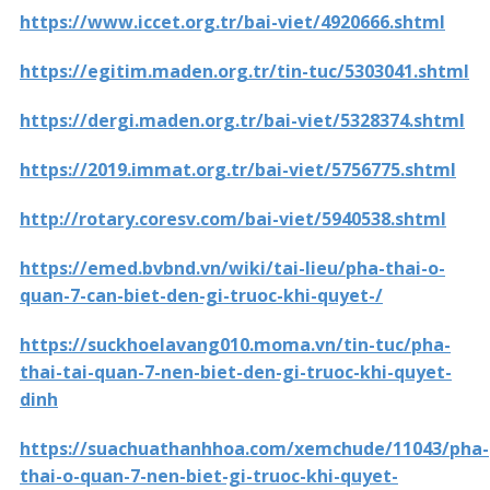
https://www.iccet.org.tr/bai-viet/4920666.shtml
https://egitim.maden.org.tr/tin-tuc/5303041.shtml
https://dergi.maden.org.tr/bai-viet/5328374.shtml
https://2019.immat.org.tr/bai-viet/5756775.shtml
http://rotary.coresv.com/bai-viet/5940538.shtml
https://emed.bvbnd.vn/wiki/tai-lieu/pha-thai-o-
quan-7-can-biet-den-gi-truoc-khi-quyet-/
https://suckhoelavang010.moma.vn/tin-tuc/pha-
thai-tai-quan-7-nen-biet-den-gi-truoc-khi-quyet-
dinh
https://suachuathanhhoa.com/xemchude/11043/pha-
thai-o-quan-7-nen-biet-gi-truoc-khi-quyet-