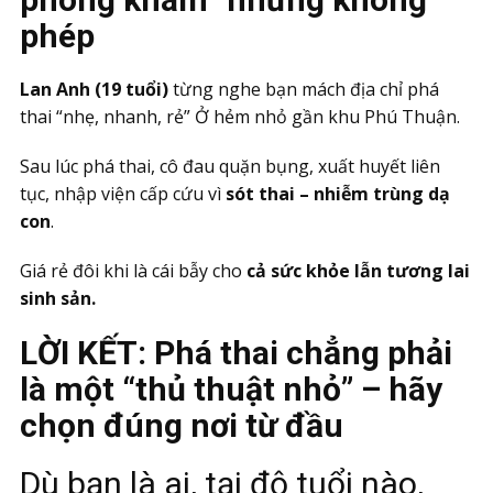
phép
Lan Anh (19 tuổi)
từng nghe bạn mách địa chỉ phá
thai “nhẹ, nhanh, rẻ” Ở hẻm nhỏ gần khu Phú Thuận.
Sau lúc phá thai, cô đau quặn bụng, xuất huyết liên
tục, nhập viện cấp cứu vì
sót thai – nhiễm trùng dạ
con
.
Giá rẻ đôi khi là cái bẫy cho
cả sức khỏe lẫn tương lai
sinh sản.
LỜI KẾT: Phá thai chẳng phải
là một “thủ thuật nhỏ” – hãy
chọn đúng nơi từ đầu
Dù bạn là ai, tại độ tuổi nào,