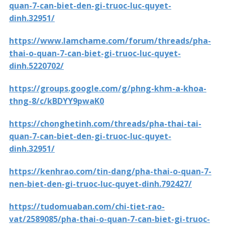
quan-7-can-biet-den-gi-truoc-luc-quyet-
dinh.32951/
https://www.lamchame.com/forum/threads/pha-
thai-o-quan-7-can-biet-gi-truoc-luc-quyet-
dinh.5220702/
https://groups.google.com/g/phng-khm-a-khoa-
thng-8/c/kBDYY9pwaK0
https://chonghetinh.com/threads/pha-thai-tai-
quan-7-can-biet-den-gi-truoc-luc-quyet-
dinh.32951/
https://kenhrao.com/tin-dang/pha-thai-o-quan-7-
nen-biet-den-gi-truoc-luc-quyet-dinh.792427/
https://tudomuaban.com/chi-tiet-rao-
vat/2589085/pha-thai-o-quan-7-can-biet-gi-truoc-