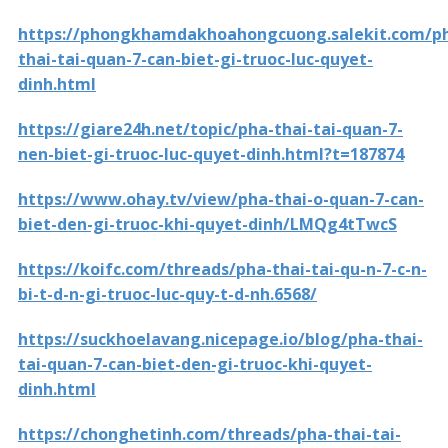
https://phongkhamdakhoahongcuong.salekit.com/p
thai-tai-quan-7-can-biet-gi-truoc-luc-quyet-
dinh.html
https://giare24h.net/topic/pha-thai-tai-quan-7-
nen-biet-gi-truoc-luc-quyet-dinh.html?t=187874
https://www.ohay.tv/view/pha-thai-o-quan-7-can-
biet-den-gi-truoc-khi-quyet-dinh/LMQg4tTwcS
https://koifc.com/threads/pha-thai-tai-qu-n-7-c-n-
bi-t-d-n-gi-truoc-luc-quy-t-d-nh.6568/
https://suckhoelavang.nicepage.io/blog/pha-thai-
tai-quan-7-can-biet-den-gi-truoc-khi-quyet-
dinh.html
https://chonghetinh.com/threads/pha-thai-tai-