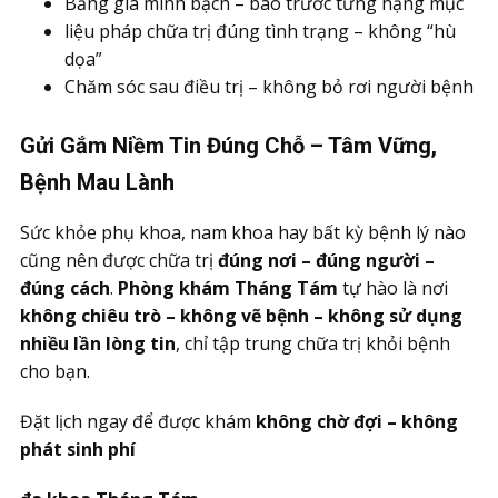
Bảng giá minh bạch – báo trước từng hạng mục
liệu pháp chữa trị đúng tình trạng – không “hù
dọa”
Chăm sóc sau điều trị – không bỏ rơi người bệnh
Gửi Gắm Niềm Tin Đúng Chỗ – Tâm Vững,
Bệnh Mau Lành
Sức khỏe phụ khoa, nam khoa hay bất kỳ bệnh lý nào
cũng nên được chữa trị
đúng nơi – đúng người –
đúng cách
.
Phòng khám Tháng Tám
tự hào là nơi
không chiêu trò – không vẽ bệnh – không sử dụng
nhiều lần lòng tin
, chỉ tập trung chữa trị khỏi bệnh
cho bạn.
Đặt lịch ngay để được khám
không ch
ờ
đ
ợ
i
–
kh
ô
ng
ph
á
t sinh ph
í