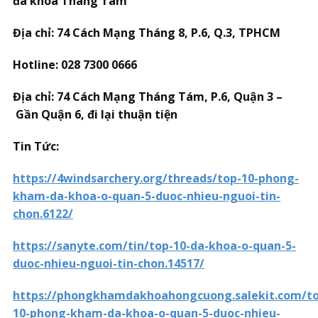
đa khoa Tháng Tám
Địa chỉ: 74 Cách Mạng Tháng 8, P.6, Q.3, TPHCM
Hotline: 028 7300 0666
Đ
ị
a ch
ỉ
: 74 C
á
ch M
ạ
ng Th
á
ng T
á
m, P.6, Qu
ậ
n 3
–
G
ầ
n Qu
ậ
n 6,
đ
i l
ạ
i thu
ậ
n ti
ệ
n
Tin Tức:
https://4windsarchery.org/threads/top-10-phong-
kham-da-khoa-o-quan-5-duoc-nhieu-nguoi-tin-
chon.6122/
https://sanyte.com/tin/top-10-da-khoa-o-quan-5-
duoc-nhieu-nguoi-tin-chon.14517/
https://phongkhamdakhoahongcuong.salekit.com/to
10-phong-kham-da-khoa-o-quan-5-duoc-nhieu-