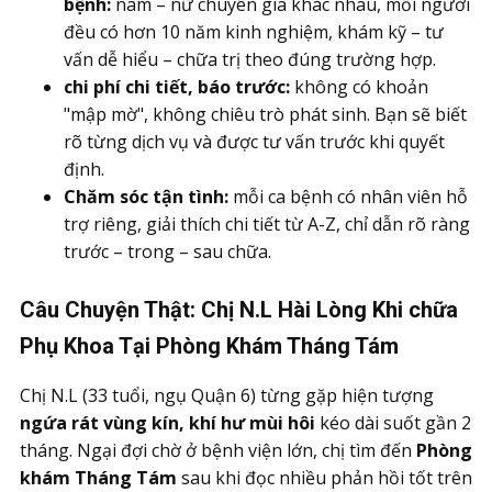
bệnh:
nam – nữ chuyên gia khác nhau, mỗi người
đều có hơn 10 năm kinh nghiệm, khám kỹ – tư
vấn dễ hiểu – chữa trị theo đúng trường hợp.
chi phí chi tiết, báo trước:
không có khoản
"mập mờ", không chiêu trò phát sinh. Bạn sẽ biết
rõ từng dịch vụ và được tư vấn trước khi quyết
định.
Chăm sóc tận tình:
mỗi ca bệnh có nhân viên hỗ
trợ riêng, giải thích chi tiết từ A-Z, chỉ dẫn rõ ràng
trước – trong – sau chữa.
Câu Chuyện Thật: Chị N.L Hài Lòng Khi chữa
Phụ Khoa Tại Phòng Khám Tháng Tám
Chị N.L (33 tuổi, ngụ Quận 6) từng gặp hiện tượng
ngứa rát vùng kín, khí hư mùi hôi
kéo dài suốt gần 2
tháng. Ngại đợi chờ ở bệnh viện lớn, chị tìm đến
Phòng
khám Tháng Tám
sau khi đọc nhiều phản hồi tốt trên