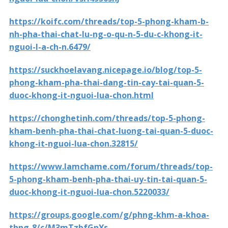
https://koifc.com/threads/top-5-phong-kham-b-
nh-pha-thai-chat-lu-ng-o-qu-n-5-du-c-khong-it-
nguoi-l-a-ch-n.6479/
https://suckhoelavang.nicepage.io/blog/top-5-
phong-kham-pha-thai-dang-tin-cay-tai-quan-5-
duoc-khong-it-nguoi-lua-chon.html
https://chonghetinh.com/threads/top-5-phong-
kham-benh-pha-thai-chat-luong-tai-quan-5-duoc-
khong-it-nguoi-lua-chon.32815/
https://www.lamchame.com/forum/threads/top-
5-phong-kham-benh-pha-thai-uy-tin-tai-quan-5-
duoc-khong-it-nguoi-lua-chon.5220033/
https://groups.google.com/g/phng-khm-a-khoa-
thng-8/c/M3mTzbfGnYs