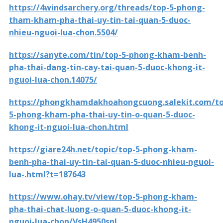
https://4windsarchery.org/threads/top-5-phong-
tham-kham-pha-thai-uy-tin-tai-quan-5-duoc-
nhieu-nguoi-lua-chon.5504/
https://sanyte.com/tin/top-5-phong-kham-benh-
pha-thai-dang-tin-cay-tai-quan-5-duoc-khong-it-
nguoi-lua-chon.14075/
https://phongkhamdakhoahongcuong.salekit.com/to
5-phong-kham-pha-thai-uy-tin-o-quan-5-duoc-
khong-it-nguoi-lua-chon.html
https://giare24h.net/topic/top-5-phong-kham-
benh-pha-thai-uy-tin-tai-quan-5-duoc-nhieu-nguoi-
lua-.html?t=187643
https://www.ohay.tv/view/top-5-phong-kham-
pha-thai-chat-luong-o-quan-5-duoc-khong-it-
nguoi-lua-chon/VsH4950snJ