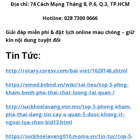
Địa chỉ: 74 Cách Mạng Tháng 8, P.6, Q.3, TP.HCM
Hotline: 028 7300 0666
Giải đáp miễn phí & đặt lịch online mau chóng – giữ
kín nội dung tuyệt đối
Tin Tức:
http://rotary.coresv.com/bai-viet/1628146.shtml
https://emed.bvbnd.vn/wiki/tai-lieu/top-5-phng-
kham-benh-pha-thai-chat-luong-tai-quan-/
http://suckhoelavang.vnn.mn/top-5-phong-kham-
pha-thai-dang-tin-cay-o-quan-5-duoc-khong-it-
nguoi-lua-chon-bid13.html
https://suckhoelavang010.moma.vn/tin-tuc/top-5-