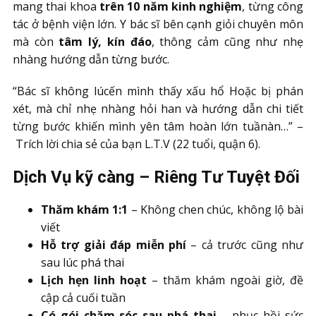
mang thai khoa
trên 10 năm kinh nghiệm
, từng công
tác ở bệnh viện lớn. Y bác sĩ bên cạnh giỏi chuyên môn
mà còn
tâm lý, kín đáo
, thông cảm cũng như nhẹ
nhàng hướng dẫn từng bước.
“Bác sĩ không lúcến mình thấy xấu hổ Hoặc bị phán
xét, mà chỉ nhẹ nhàng hỏi han và hướng dẫn chi tiết
từng bước khiến mình yên tâm hoàn lớn tuầnàn…” –
Trích lời chia sẻ của bạn L.T.V (22 tuổi, quận 6).
Dịch Vụ kỹ càng – Riêng Tư Tuyệt Đối
Thăm khám 1:1
– Không chen chúc, không lộ bài
viết
Hỗ trợ giải đáp miễn phí
– cả trước cũng như
sau lúc phá thai
Lịch hẹn linh hoạt
– thăm khám ngoài giờ, đề
cập cả cuối tuần
Có gói chăm sóc sau phá thai
– phục hồi sức