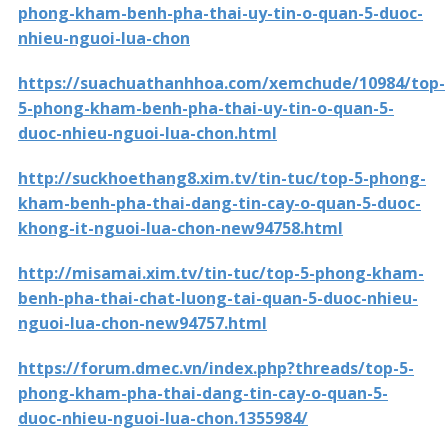
phong-kham-benh-pha-thai-uy-tin-o-quan-5-duoc-
nhieu-nguoi-lua-chon
https://suachuathanhhoa.com/xemchude/10984/top-
5-phong-kham-benh-pha-thai-uy-tin-o-quan-5-
duoc-nhieu-nguoi-lua-chon.html
http://suckhoethang8.xim.tv/tin-tuc/top-5-phong-
kham-benh-pha-thai-dang-tin-cay-o-quan-5-duoc-
khong-it-nguoi-lua-chon-new94758.html
http://misamai.xim.tv/tin-tuc/top-5-phong-kham-
benh-pha-thai-chat-luong-tai-quan-5-duoc-nhieu-
nguoi-lua-chon-new94757.html
https://forum.dmec.vn/index.php?threads/top-5-
phong-kham-pha-thai-dang-tin-cay-o-quan-5-
duoc-nhieu-nguoi-lua-chon.1355984/