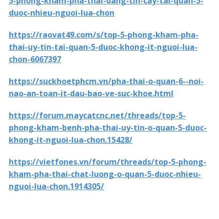
5-phong-kham-pha-thai-dang-tin-cay-tai-quan-5-
duoc-nhieu-nguoi-lua-chon
https://raovat49.com/s/top-5-phong-kham-pha-
thai-uy-tin-tai-quan-5-duoc-khong-it-nguoi-lua-
chon-6067397
https://suckhoetphcm.vn/pha-thai-o-quan-6--noi-
nao-an-toan-it-dau-bao-ve-suc-khoe.html
https://forum.maycatcnc.net/threads/top-5-
phong-kham-benh-pha-thai-uy-tin-o-quan-5-duoc-
khong-it-nguoi-lua-chon.15428/
https://vietfones.vn/forum/threads/top-5-phong-
kham-pha-thai-chat-luong-o-quan-5-duoc-nhieu-
nguoi-lua-chon.1914305/