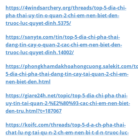
https://4windsarchery.org/threads/top-5-dia-chi-
pha-thai-uy-tin-o-quan-2-chi-em-nen-biet-den-
truoc-luc-quyet-dinh.5375/
https://sanyte.com/tin/top-5-dia-chi-pha-thai-
dang-tin-cay-o-quan-2-cac-chi-em-nen-biet-den-
truoc-luc-quyet-dinh.14002/
https://phongkhamdakhoahongcuong.salekit.com/to
5-dia-chi-pha-thai-dang-tin-cay-tai-quan-2-chi-em-
nen-biet-den.html
https://giare24h.net/topic/top-5-dia-chi-pha-thai-
uy-tin-tai-quan-2-%E2%80%93-cac-chi-em-nen-biet-
den-tru.html?t=187067
https://koifc.com/threads/top-5-d-a-ch-pha-thai-
chat-lu-ng-tai-qu-n-2-ch-em-nen-bi-t-d-n-truoc-luc-