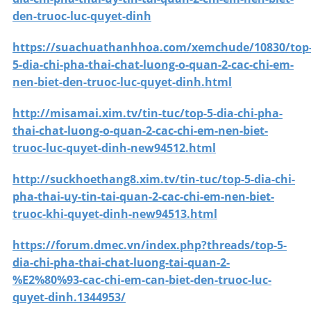
den-truoc-luc-quyet-dinh
https://suachuathanhhoa.com/xemchude/10830/top
5-dia-chi-pha-thai-chat-luong-o-quan-2-cac-chi-em-
nen-biet-den-truoc-luc-quyet-dinh.html
http://misamai.xim.tv/tin-tuc/top-5-dia-chi-pha-
thai-chat-luong-o-quan-2-cac-chi-em-nen-biet-
truoc-luc-quyet-dinh-new94512.html
http://suckhoethang8.xim.tv/tin-tuc/top-5-dia-chi-
pha-thai-uy-tin-tai-quan-2-cac-chi-em-nen-biet-
truoc-khi-quyet-dinh-new94513.html
https://forum.dmec.vn/index.php?threads/top-5-
dia-chi-pha-thai-chat-luong-tai-quan-2-
%E2%80%93-cac-chi-em-can-biet-den-truoc-luc-
quyet-dinh.1344953/