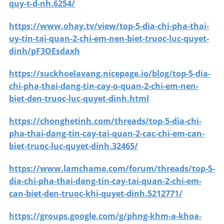
quy-t-d-nh.6254/
https://www.ohay.tv/view/top-5-dia-chi-pha-thai-
uy-tin-tai-quan-2-chi-em-nen-biet-truoc-luc-quyet-
dinh/pF3OEsdaxh
https://suckhoelavang.nicepage.io/blog/top-5-dia-
chi-pha-thai-dang-tin-cay-o-quan-2-chi-em-nen-
biet-den-truoc-luc-quyet-dinh.html
https://chonghetinh.com/threads/top-5-dia-chi-
pha-thai-dang-tin-cay-tai-quan-2-cac-chi-em-can-
biet-truoc-luc-quyet-dinh.32465/
https://www.lamchame.com/forum/threads/top-5-
dia-chi-pha-thai-dang-tin-cay-tai-quan-2-chi-em-
can-biet-den-truoc-khi-quyet-dinh.5212771/
https://groups.google.com/g/phng-khm-a-khoa-