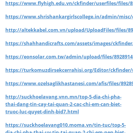
https://www.flyhigh.edu.vn/ckfinder/userfiles/files/
https://www.shrishankargirlscollege.in/admin/misc/c
http://altekkabel.com.vn/upload/UploadFiles/files/8
https://shahhandicrafts.com/assets/images/ckfinder
https://eonsolar.com.tw/admin/upload/files/8928914
https://turkomuzdirsekcerrahisi.org/Editor/ckfinder/u
https://www.ozelsaglikhastanesi.com/afis/files/8928
http://suckhoelavang.vnn.mn/top-5-dia-chi-pha-
thai-dang-tin-cay-tai-quan-2-cac-chi-em-can-biet-
truoc-luc-quyet-dinh-bid7.html
https://suckhoelavang010.moma.vn/tin-tuc/top-5-
dia-chi-pha-thai-uy-tin-tai-quan-2-chi-em-nen-biet-