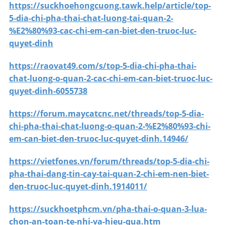
https://suckhoehongcuong.tawk.help/article/top-
5-dia-chi-pha-thai-chat-luong-tai-quan-2-
%E2%80%93-cac-chi-em-can-biet-den-truoc-luc-
quyet-dinh
https://raovat49.com/s/top-5-dia-chi-pha-thai-
chat-luong-o-quan-2-cac-chi-em-can-biet-truoc-luc-
quyet-dinh-6055738
https://forum.maycatcnc.net/threads/top-5-dia-
chi-pha-thai-chat-luong-o-quan-2-%E2%80%93-chi-
em-can-biet-den-truoc-luc-quyet-dinh.14946/
https://vietfones.vn/forum/threads/top-5-dia-chi-
pha-thai-dang-tin-cay-tai-quan-2-chi-em-nen-biet-
den-truoc-luc-quyet-dinh.1914011/
https://suckhoetphcm.vn/pha-thai-o-quan-3-lua-
chon-an-toan-te-nhi-va-hieu-qua.htm